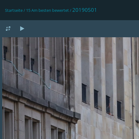
20190501
Startseite
/
15 Am besten bewertet
/