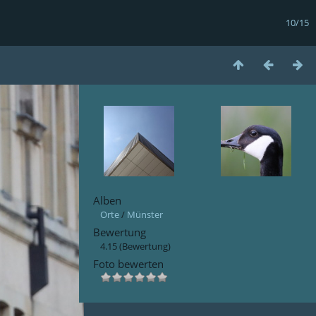
10/15
Alben
Orte
/
Münster
Bewertung
4.15
(Bewertung)
Foto bewerten